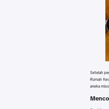
Setelah per
Rumah Keci
aneka miso
Menco