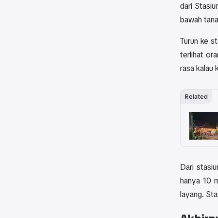
dari Stasi
bawah tanah
Turun ke s
terlihat o
rasa kalau 
Related
Dari stasi
hanya 10 m
layang. Sta