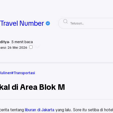
Travel Number
ditya
5
menit baca
arui:
26 Mei 2026
Jakarta
Kuliner
Transportasi
Kuliner
Transportasi
al di Area Blok M
 cerita tentang
liburan di Jakarta
yang lalu. Sore itu setiba di hot