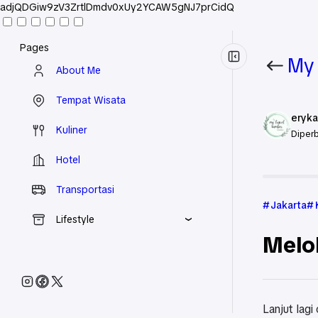
adjQDGiw9zV3ZrtlDmdv0xUy2YCAW5gNJ7prCidQ
Pages
My 
About Me
Tempat Wisata
eryka
Kuliner
Diperb
Hotel
Beranda
Transportasi
Jakarta
Lifestyle
Melok
Lanjut lagi