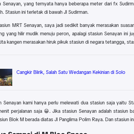
un Senayan, yang ternyata hanya beberapa meter dari fx Sudir
. Stasiun ini terletak di bawah Jl Sudirman.
tasiun MRT Senayan, saya jadi sedikit banyak merasakan suasana
rang yang hilir mudik menuju peron, apalagi stasiun Senayan ini
kita kangen merasakan hiruk pikuk stasiun di negara tetangga, s
Cangkir Blirik, Salah Satu Wedangan Kekinian di Solo
un Senayan kami hanya perlu melewati dua stasiun saja yaitu S
enit perjalanan saja 😀. Jika stasiun Senayan adalah stasiun 
siun Blok M berada diatas Jl Panglima Polim Raya. Dan stasiun in