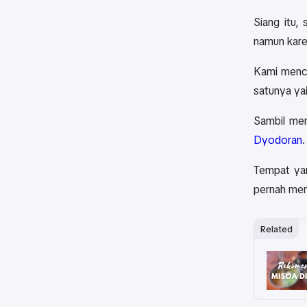
Siang itu,
namun kare
Kami menca
satunya ya
Sambil men
Dyodoran
Tempat ya
pernah men
Related