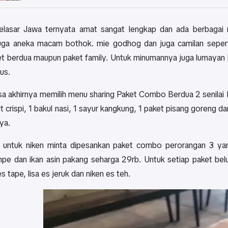
lasar Jawa ternyata amat sangat lengkap dan ada berbagai mac
uga aneka macam bothok. mie godhog dan juga camilan sepert
et berdua maupun paket family. Untuk minumannya juga lumayan 
us.
sa akhirnya memilih menu sharing Paket Combo Berdua 2 senilai Rp 
lit crispi, 1 bakul nasi, 1 sayur kangkung, 1 paket pisang goren
ya.
untuk niken minta dipesankan paket combo perorangan 3 yang terd
pe dan ikan asin pakang seharga 29rb. Untuk setiap paket b
tape, lisa es jeruk dan niken es teh.