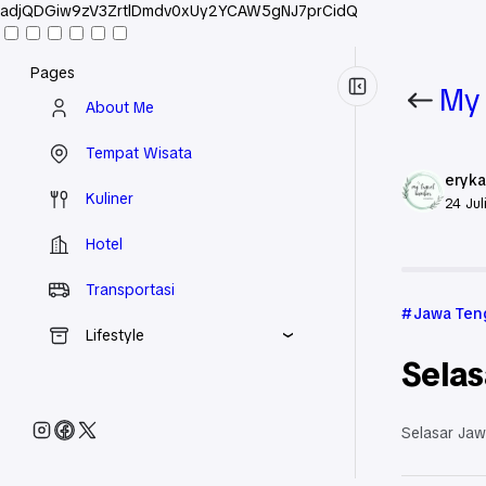
adjQDGiw9zV3ZrtlDmdv0xUy2YCAW5gNJ7prCidQ
Pages
My 
About Me
Tempat Wisata
eryka
Kuliner
24 Jul
Hotel
Beranda
Transportasi
Jawa Ten
Lifestyle
Selas
Selasar Jaw