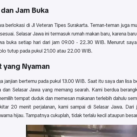
 dan Jam Buka
wa berlokasi di Jl Veteran Tipes Surakarta. Teman-teman juga
 sesuai. Selasar Jawa ini termasuk rumah makan baru, karena ba
wa buka setiap hari dari jam 09.00 - 22.30 WIB. Menurut say
olo tutup pada pukul 21.00 atau 22.00 WIB.
t yang Nyaman
a janjian bertemu pada pukul 13.00 WIB. Saat itu saya dan lisa 
 dan Selasar Jawa yang memang searah. Kami berdua berangka
 memilih tempat duduk dan memesan makanan terlebih dahulu sem
kitar 20 menit perjalanan, kami sampai di Selasar Jawa. Dar
warna hijau. Tampatnya cukuplah, tidak terlalu kecil ataupun bes