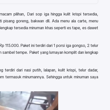
am pilihan, Dari sop iga hingga kulit krispi tersedia,
i pisang goreng, bakwan dll. Ada menu ala carte, menu
lengkap tersedia minuman khas seperti es tape, es dawet
115.000. Paket ini terdiri dari 1 porsi iga gongso, 2 telur
g dan sambel tempe. Paket yang lumayan komplit dan lengkap
iri dari nasi putih, lalapan, kulit krispi, telur dadar,
elum termasuk minumannya. Sehingga untuk minuman saya