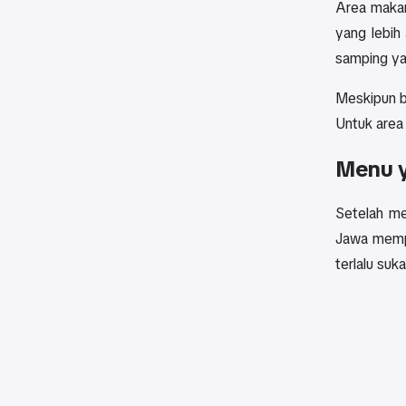
Area makan
yang lebih
samping yan
Meskipun b
Untuk area 
Menu y
Setelah me
Jawa mempu
terlalu su