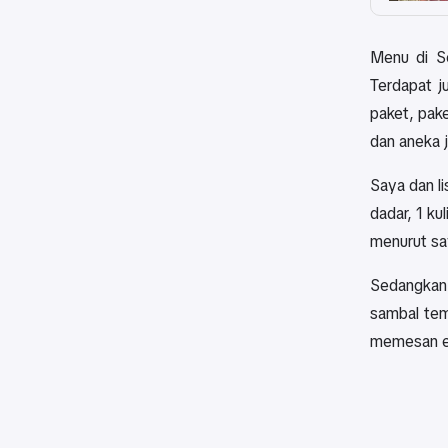
Menu di Se
Terdapat j
paket, pak
dan aneka j
Saya dan li
dadar, 1 ku
menurut sa
Sedangkan 
sambal tem
memesan es 