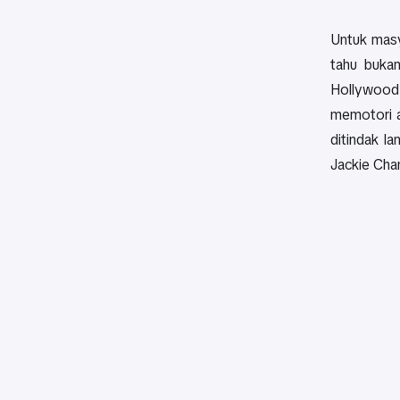
Untuk masy
tahu bukan
Hollywood.
memotori a
ditindak l
Jackie Cha