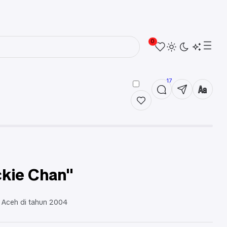
0
17
ckie Chan"
 Aceh di tahun 2004