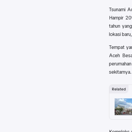
Tsunami Ac
Hampir 20t
tahun yang
lokasi baru
Tempat yan
Aceh Besar
perumahan 
sekitarnya.
Related
Kompleks p