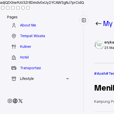
adjQDGiw9zV3ZrtlDmdv0xUy2YCAW5gNJ7prCidQ
Pages
My 
About Me
Tempat Wisata
eryka
Kuliner
25 Ma
Hotel
Beranda
Transportasi
Aceh
Te
Lifestyle
Meni
Kampung Pe