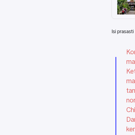
Isi prasast
Ko
ma
Ke
ma
ta
no
Ch
Da
ke