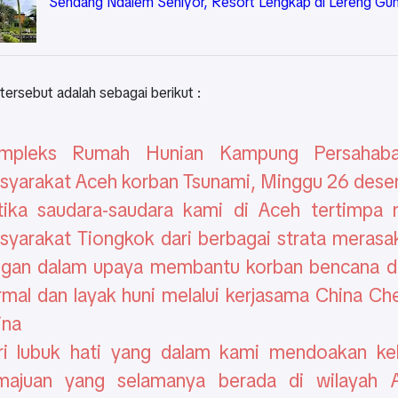
Sendang Ndalem Seniyor, Resort Lengkap di Lereng Gu
i tersebut adalah sebagai berikut :
mpleks Rumah Hunian Kampung Persahaba
syarakat Aceh korban Tsunami, Minggu 26 des
tika saudara-saudara kami di Aceh tertimpa 
syarakat Tiongkok dari berbagai strata meras
ngan dalam upaya membantu korban bencana d
rmal dan layak huni melalui kerjasama China Ch
ina
ri lubuk hati yang dalam kami mendoakan ke
majuan yang selamanya berada di wilayah 