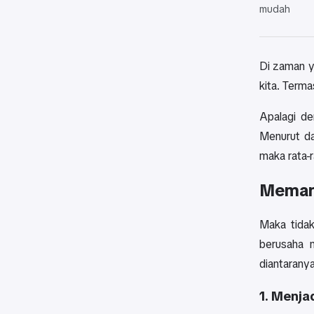
mudah
Di zaman y
kita. Term
Apalagi de
Menurut da
maka rata-
Meman
Maka tidak
berusaha 
diantaranya
1. Menja