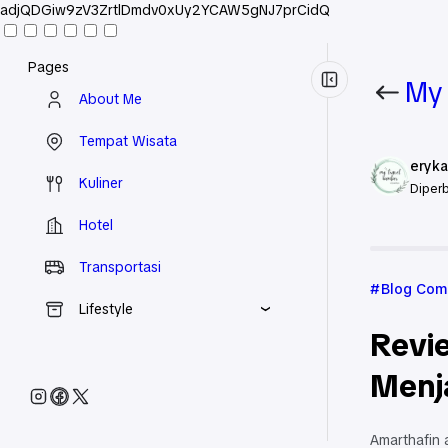
adjQDGiw9zV3ZrtlDmdv0xUy2YCAW5gNJ7prCidQ
Pages
My 
About Me
Tempat Wisata
eryka
Kuliner
Diperb
Hotel
Beranda
Transportasi
Blog Com
Lifestyle
Revie
Menj
Amarthafin 