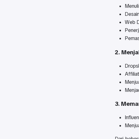
Menuli
Desain
Web De
Penerj
Pemasa
2. Menja
Dropsh
Affili
Menjua
Menjad
3. Meman
Influe
Menjua
Dari beber