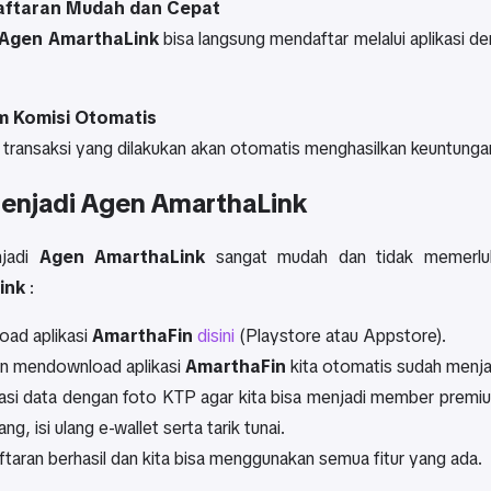
ftaran Mudah dan Cepat
Agen AmarthaLink
bisa langsung mendaftar melalui aplikasi d
m Komisi Otomatis
 transaksi yang dilakukan akan otomatis menghasilkan keuntungan
enjadi Agen AmarthaLink
njadi
Agen AmarthaLink
sangat mudah dan tidak memerluk
ink
:
ad aplikasi
AmarthaFin
disini
(Playstore atau Appstore).
n mendownload aplikasi
AmarthaFin
kita otomatis sudah menj
kasi data dengan foto KTP agar kita bisa menjadi member premiu
ang, isi ulang e-wallet serta tarik tunai.
taran berhasil dan kita bisa menggunakan semua fitur yang ada.