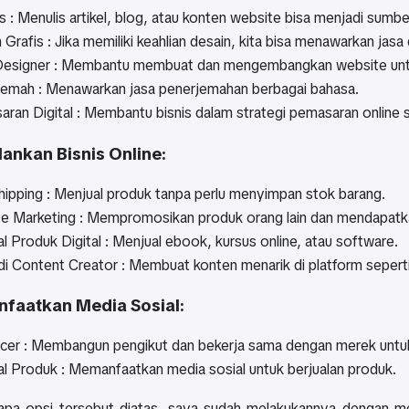
s : Menulis artikel, blog, atau konten website bisa menjadi sum
 Grafis : Jika memiliki keahlian desain, kita bisa menawarkan jas
signer : Membantu membuat dan mengembangkan website untuk 
emah : Menawarkan jasa penerjemahan berbagai bahasa.
ran Digital : Membantu bisnis dalam strategi pemasaran online s
lankan Bisnis Online:
ipping : Menjual produk tanpa perlu menyimpan stok barang.
ate Marketing : Mempromosikan produk orang lain dan mendapatkan
l Produk Digital : Menjual ebook, kursus online, atau software.
i Content Creator : Membuat konten menarik di platform seperti
faatkan Media Sosial:
ncer : Membangun pengikut dan bekerja sama dengan merek untu
l Produk : Memanfaatkan media sosial untuk berjualan produk.
apa opsi tersebut diatas, saya sudah melakukannya dengan menj