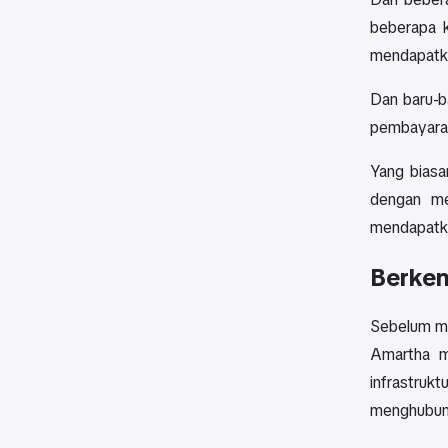
beberapa k
mendapatk
Dan baru-b
pembayaran 
Yang biasa
dengan m
mendapatka
Berken
Sebelum me
Amartha m
infrastruk
menghubung