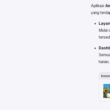
Aplikasi
Am
yang terda
Layan
Mulai 
tersed
Dashb
Semua
harian.
Relat