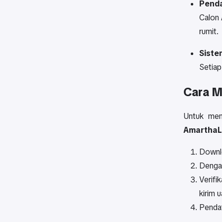
Penda
Calon
rumit.
Siste
Setiap
Cara M
Untuk me
AmarthaL
Downlo
Denga
Verifi
kirim u
Pendaf