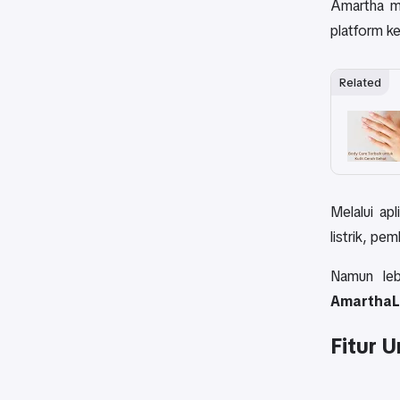
Amartha m
platform ke
Related
Melalui apl
listrik, pe
Namun leb
AmarthaL
Fitur 